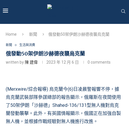
Home
新聞
俄發動50架伊朗沙赫德夜襲烏克蘭
新聞
生活與消費
俄發動50架伊朗沙赫德夜襲烏克蘭
written by
陳 建偉
2023 年 12 月 6 日
0 comments
(Merxwire/綜合報導) 烏克蘭今(6)日凌晨警報響不停，據
烏克蘭武裝部隊參謀總部的報告顯示，俄羅斯在夜間使用
了50架伊朗「沙赫德」Shahed-136/131型無人機對烏克
蘭發動襲擊。此外，有英國情報顯示，俄國正在加強自製
無人機，並根據作戰經驗對無人機進行改進。