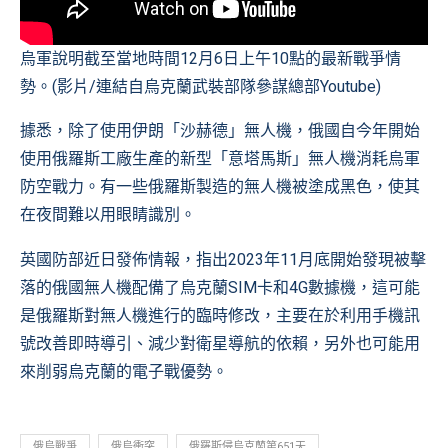
烏軍說明截至當地時間12月6日上午10點的最新戰爭情
勢。(影片/連結自
烏克蘭武裝部隊參謀總部Youtube
)
據悉，除了使用伊朗「沙赫德」無人機，俄國自今年開始
使用俄羅斯工廠生產的新型「意塔馬斯」無人機消耗烏軍
防空戰力。有一些俄羅斯製造的無人機被塗成黑色，使其
在夜間難以用眼睛識別。
英國防部近日發佈情報，指出2023年11月底開始發現被擊
落的俄國無人機配備了烏克蘭SIM卡和4G數據機，這可能
是俄羅斯對無人機進行的臨時修改，主要在於利用手機訊
號改善即時導引、減少對衛星導航的依賴，另外也可能用
來削弱烏克蘭的電子戰優勢。
俄烏戰爭
俄烏衝突
俄羅斯侵烏克蘭第651天