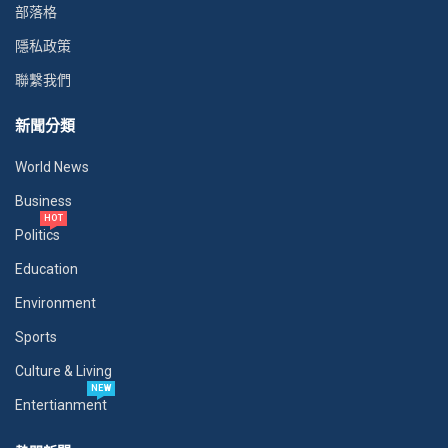
部落格
隱私政策
聯繫我們
新聞分類
World News
Business
HOT
Politics
Education
Environment
Sports
Culture & Living
NEW
Entertianment