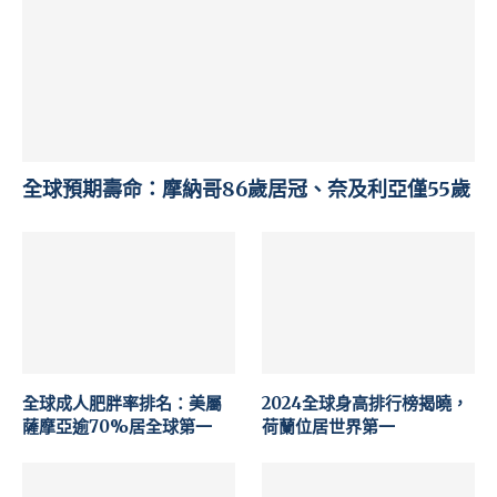
全球預期壽命：摩納哥86歲居冠、奈及利亞僅55歲
全球成人肥胖率排名：美屬
2024全球身高排行榜揭曉，
薩摩亞逾70%居全球第一
荷蘭位居世界第一