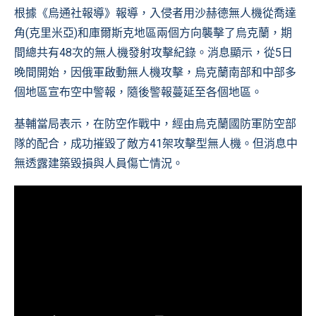
根據《烏通社報導》報導，入侵者用沙赫德無人機從喬達
角(克里米亞)和庫爾斯克地區兩個方向襲擊了烏克蘭，期
間總共有48次的無人機發射攻擊紀錄。消息顯示，從5日
晚間開始，因俄軍啟動無人機攻擊，烏克蘭南部和中部多
個地區宣布空中警報，隨後警報蔓延至各個地區。
基輔當局表示，在防空作戰中，經由烏克蘭國防軍防空部
隊的配合，成功摧毀了敵方41架攻擊型無人機。但消息中
無透露建築毀損與人員傷亡情況。