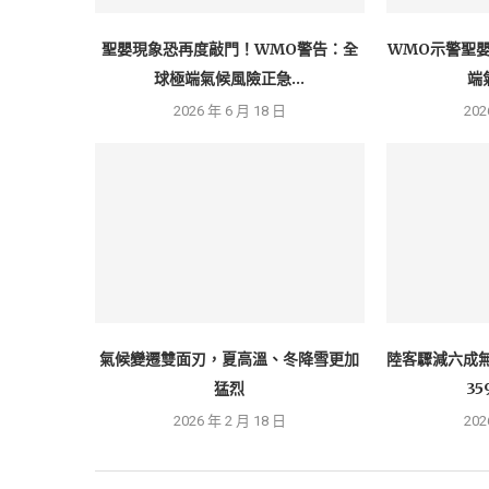
聖嬰現象恐再度敲門！WMO警告：全
WMO示警聖
球極端氣候風險正急...
端
2026 年 6 月 18 日
202
氣候變遷雙面刃，夏高溫、冬降雪更加
陸客驟減六成
猛烈
35
2026 年 2 月 18 日
202