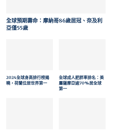
全球預期壽命：摩納哥86歲居冠、奈及利
亞僅55歲
2024全球身高排行榜揭
全球成人肥胖率排名：美
曉，荷蘭位居世界第一
屬薩摩亞逾70%居全球
第一