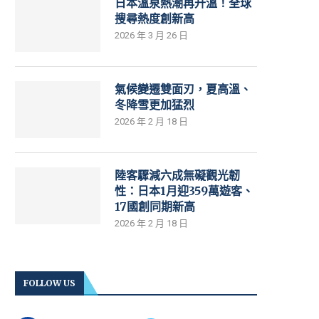
日本溫泉熱潮再升溫！全球
搜尋熱度創新高
2026 年 3 月 26 日
氣候變遷雙面刃，夏高溫、
冬降雪更加猛烈
2026 年 2 月 18 日
陸客驟減六成無礙觀光韌
性：日本1月迎359萬遊客、
17國創同期新高
2026 年 2 月 18 日
FOLLOW US