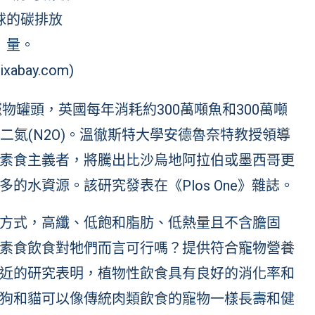
球的碳排放
量。
ixabay.com)
物罐頭，英國每年消耗約300萬噸魚和300萬噸
氧化二氮(N2O)。溫徹斯特大學安德魯奈特教授領導
素食主義者，將騰出比沙烏地阿拉伯或墨西哥更
多的水資源。該研究發表在《
Plos One
》雜誌。
方式，高纖、低飽和脂肪、低熱量且不含膽固
素食飲食對牠們而言可行嗎？提供符合寵物營養
近的研究表明，植物性飲食具有良好的消化率和
狗和貓可以像傳統肉類飲食的寵物一樣長壽和健