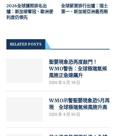
2026全球護照排名出
全球薪資排行出爐：瑞士
爐：新加坡奪冠、歐洲便
第一、新加坡亞洲最亮眼
利度仍領先
RELATED POSTS
聖嬰現象恐再度敲門！
WMO警告：全球極端氣候
風險正急速飆升
2026 年 6 月 18 日
WMO示警聖嬰現象恐5月再
現 全球極端氣候風險升高
2026 年 4 月 30 日