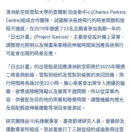
澳洲航空與雪梨大學的查爾斯·珀金斯中心(Charles Perkins
Centre)組成合作團隊，試圖解決長途飛行的時差問題和旅
程不適感。在2019年徵選了23名志願者參加為期一年的
「日出計畫」(Project Sunrise)，主要是從設計機上菜單、
調整燈光照明以及規畫乘客睡前伸展時間來因應長途飛行
可能會出現的時差反應。
「日出計畫」的出發點是因應澳洲航空即將於2025年開通
二條直飛航線，雪梨到紐約及雪梨到倫敦的來回班機，飛
行時間將長達20至22小時。擔心乘客會出現令人困擾的腦
霧、疲憊或睡眠障礙以及腸胃不適問題，所以從菜單內
容、供餐配合目的地的用餐和睡覺時間、調整機艙內燈光
及搭配輕度伸展運動等項目來做測試。
研究團隊由10名睡眠專家、晝夜節律研究人員、營養師及
運動專家所組成。受試者進行了三趟從紐約或倫敦飛往雪