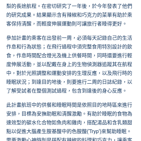
梨的長途航程。在密切研究了一年後，於今年發表了他們
的研究成果。結果顯示含有辣椒和巧克力的菜單有助於乘
客保持清醒，而輕度伸展運動則可讓旅行者睡得更好。
參加計畫的乘客在出發前一周，必須每天記錄自己的生活
作息和行為狀態；在飛行過程中須完整食用特別設計的飲
食，作息時間配合燈光及機上供餐時間，同時還要進行輕
度伸展活動，並以配戴在身上的生物偵測器追蹤其在航程
中，對於光照調整和運動安排的生理反應，以及飛行時的
睡眠狀況；到達目的地後，則要進行二周的日誌紀錄，以
了解受試者在整個測試過程，包含到達後的身心反應。
此計畫航班中的供餐和睡眠時間是依照目的地時區來進行
安排，目標為安撫助眠和清醒激勵。有助於睡眠的食物為
速效型的碳水化合物如魚肉和雞肉，搭配湯品和含乳類甜
點以促進大腦產生胺基酸中的色胺酸(‘Tryp’)來幫助睡眠。
需要激勵心神時則是搭配有辣椒的料理和巧克力，讓乘客