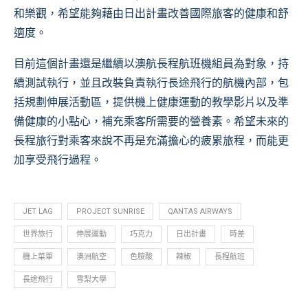
和樂觀，希望能夠藉由日出計畫改善國際旅客的健康和舒
適度。
目前這個計畫還是繼續以澳航長程航班機組員為對象，持
續測試執行，並且改裝負責執行長途飛行的航機內部，包
括規劃伸展活動區，提供機上健康運動的教學影片以及準
備健康的小點心，補充乘客所需要的營養素。希望未來的
長程旅行對乘客來說不再是充滿擔心的疲累旅程，而能更
加享受飛行過程。
JET LAG
PROJECT SUNRISE
QANTAS AIRWAYS
世界旅行
伸展運動
巧克力
日出計畫
時差
機上菜單
澳洲航空
色胺酸
辣椒
長程航班
長途飛行
雪梨大學