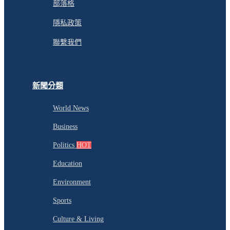
部落格
隱私政策
聯繫我們
新聞分類
World News
Business
Politics
HOT
Education
Environment
Sports
Culture & Living