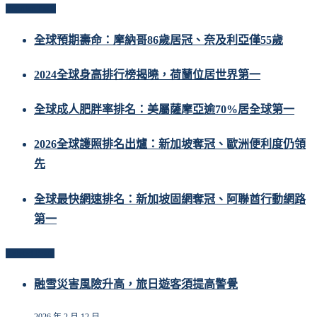
Popular Posts
全球預期壽命：摩納哥86歲居冠、奈及利亞僅55歲
2024全球身高排行榜揭曉，荷蘭位居世界第一
全球成人肥胖率排名：美屬薩摩亞逾70%居全球第一
2026全球護照排名出爐：新加坡奪冠、歐洲便利度仍領
先
全球最快網速排名：新加坡固網奪冠、阿聯酋行動網路
第一
Related Posts
融雪災害風險升高，旅日遊客須提高警覺
2026 年 2 月 12 日