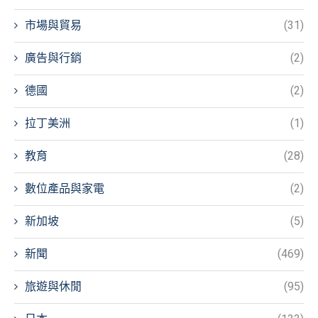
市場與貿易
(31)
廣告與行銷
(2)
德國
(2)
拉丁美洲
(1)
教育
(28)
數位產品與家電
(2)
新加坡
(5)
新聞
(469)
旅遊與休閒
(95)