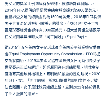
男女足的獎金比例到底有多懸殊，根據統計資料顯示，
2014年FIFA提供的男足獎金總金額高達3億5800萬美元，
但世界盃女足的總獎金約為1500萬美元；2018年FIFA提供
男子世界盃足球賽近4億美元的獎金，但2019年女子世界
盃足球賽總獎金卻僅有3000萬美元，極大差異讓全場觀眾
在女足閉幕典禮時大喊「同工同酬」(Equal Pay)。
從2016年五名美國女子足球球員向美國公平就業機會委員
會(Equal Employment Opportunity Commission，EEOC)提
交訴狀開始，2019年美國足協在國際婦女日同時也是女子
世足賽前正式被起訴，起訴原因為在訓練環境、退休金制
度還有其他球員福利上，有明顯和嚴重的性別歧視。2020
年5月，女足「同工同酬」訴求因提供的證明文件不足被
法官駁回，女子足球球員繼續上訴。直到2022年終於得到
了令人振奮的結果。