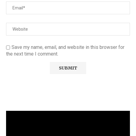
Save my name, email, and website in this browser for
the next time I comment.