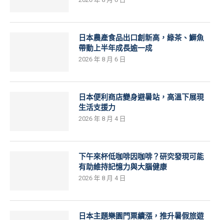
日本農產食品出口創新高，綠茶、鰤魚
帶動上半年成長逾一成
2026 年 8 月 6 日
日本便利商店變身避暑站，高溫下展現
生活支援力
2026 年 8 月 4 日
下午來杯低咖啡因咖啡？研究發現可能
有助維持記憶力與大腦健康
2026 年 8 月 4 日
日本主題樂園門票續漲，推升暑假旅遊