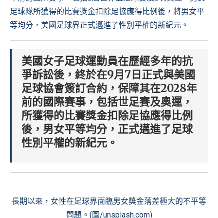
足球隊所獲得的比賽獎金扣除足協應得比例後，將男女平
等均分，美國足球界正式邁進了性別平權的新紀元。
美國女子足球運動員在歷經多年的抗
爭訴訟後，終於在9月7日正式與美國
足球協會簽訂合約，保障其在2028年
前的國際賽事，包括世足賽及奧運，
所獲得的比賽獎金扣除足協應得比例
後，男女平等均分，正式邁進了足球
性別平權的新紀元。
長期以來，女性在足球界面臨男女獎金落差極大的不平等
問題。(圖/unsplash.com)