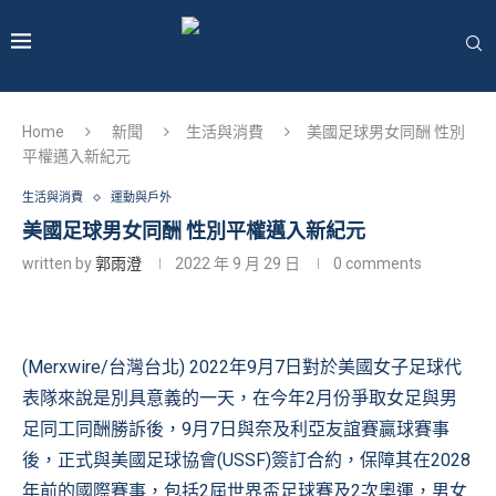
Home
新聞
生活與消費
美國足球男女同酬 性別
平權邁入新紀元
生活與消費
運動與戶外
美國足球男女同酬 性別平權邁入新紀元
written by
郭雨澄
2022 年 9 月 29 日
0 comments
(Merxwire/台灣台北) 2022年9月7日對於美國女子足球代
表隊來說是別具意義的一天，在今年2月份爭取女足與男
足同工同酬勝訴後，9月7日與奈及利亞友誼賽贏球賽事
後，正式與美國足球協會(USSF)簽訂合約，保障其在2028
年前的國際賽事，包括2屆世界盃足球賽及2次奧運，男女