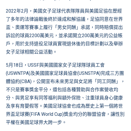
2022年2月，美國女子足球代表隊隊員與美國足協在歷經
了多年的法律論戰後終於達成和解協議，足協同意在世界
盃、奧運等賽事上履行「男女同酬」承諾，同時賠償提出
訴訟的球員2200萬美元，並承諾開立200萬美元的公益帳
戶，用於支持退役足球員實現退休後的目標計劃以及舉辦
女子足球相關公益活動。
5月18日，USSF與美國國家女子足球隊球員工會
(USWNTPA)及美國國家足球員協會(USNSTPA)完成三方團
體協約(CBA)，公開宣布未來男足與女足將「同工同酬」，
不只是賽事獎金平分，還包括各種贊助與合作案營收均
分、與男足享有同等福利與額外保險、注重球員身心健康
及享有育嬰假等。美國足球協會也成為歷史上第一個將世
界盃足球賽(FIFA World Cup)獎金均分的聯盟協會，讓性別
平權在美國足球界大跨一步。