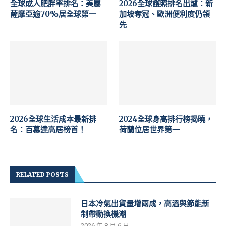
全球成人肥胖率排名：美屬
2026全球護照排名出爐：新
薩摩亞逾70%居全球第一
加坡奪冠、歐洲便利度仍領
先
2026全球生活成本最新排
2024全球身高排行榜揭曉，
名：百慕達高居榜首！
荷蘭位居世界第一
RELATED POSTS
日本冷氣出貨量增兩成，高溫與節能新
制帶動換機潮
2026 年 8 月 6 日