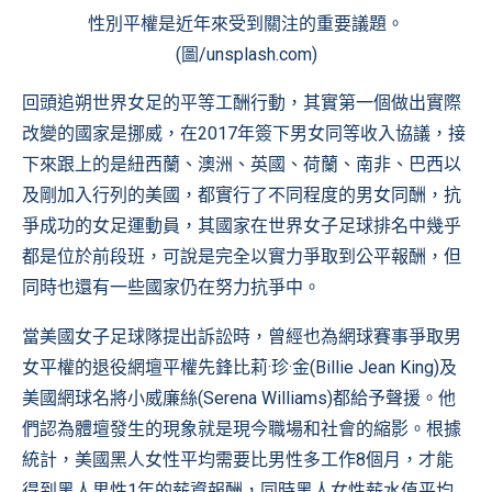
性別平權是近年來受到關注的重要議題。
(圖/unsplash.com)
回頭追朔世界女足的平等工酬行動，其實第一個做出實際
改變的國家是挪威，在2017年簽下男女同等收入協議，接
下來跟上的是紐西蘭、澳洲、英國、荷蘭、南非、巴西以
及剛加入行列的美國，都實行了不同程度的男女同酬，抗
爭成功的女足運動員，其國家在世界女子足球排名中幾乎
都是位於前段班，可說是完全以實力爭取到公平報酬，但
同時也還有一些國家仍在努力抗爭中。
當美國女子足球隊提出訴訟時，曾經也為網球賽事爭取男
女平權的退役網壇平權先鋒比莉·珍·金(Billie Jean King)及
美國網球名將小威廉絲(Serena Williams)都給予聲援。他
們認為體壇發生的現象就是現今職場和社會的縮影。根據
統計，美國黑人女性平均需要比男性多工作8個月，才能
得到黑人男性1年的薪資報酬，同時黑人女性薪水值平均