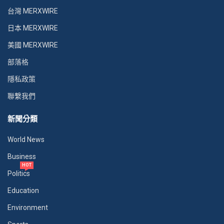
台灣 MERXWIRE
日本 MERXWIRE
美國 MERXWIRE
部落格
隱私政策
聯繫我們
新聞分類
World News
Business
HOT
Politics
Education
Environment