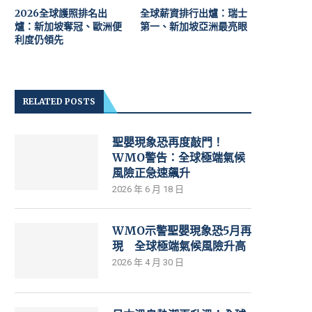
2026全球護照排名出
全球薪資排行出爐：瑞士
爐：新加坡奪冠、歐洲便
第一、新加坡亞洲最亮眼
利度仍領先
RELATED POSTS
聖嬰現象恐再度敲門！
WMO警告：全球極端氣候
風險正急速飆升
2026 年 6 月 18 日
WMO示警聖嬰現象恐5月再
現 全球極端氣候風險升高
2026 年 4 月 30 日