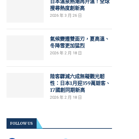
日本溫泉熱潮再升溫！全球
搜尋熱度創新高
2026 年 3 月 26 日
氣候變遷雙面刃，夏高溫、
冬降雪更加猛烈
2026 年 2 月 18 日
陸客驟減六成無礙觀光韌
性：日本1月迎359萬遊客、
17國創同期新高
2026 年 2 月 18 日
FOLLOW US