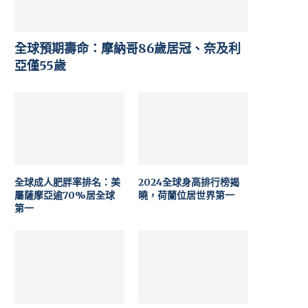
全球預期壽命：摩納哥86歲居冠、奈及利
亞僅55歲
全球成人肥胖率排名：美
2024全球身高排行榜揭
屬薩摩亞逾70%居全球
曉，荷蘭位居世界第一
第一