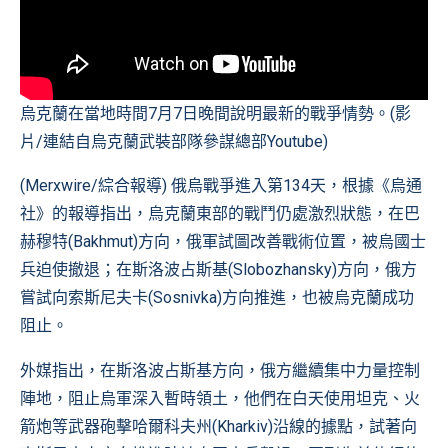
烏克蘭在當地時間7月7日晚間說明最新的戰爭情勢。(影
片/連結自
烏克蘭武裝部隊參謀總部Youtube
)
(Merxwire/綜合報導) 俄烏戰爭進入第134天，根據《烏通
社》的報導指出，烏克蘭東部的戰鬥仍處激烈狀態，在巴
赫穆特(Bakhmut)方向，俄軍試圖改善戰術位置，被烏國士
兵迫使撤退；在斯洛波占斯基(Slobozhansky)方向，俄方
嘗試向索斯尼夫卡(Sosnivka)方向推進，也被烏克蘭成功
阻止。
外媒指出，在斯洛波占斯基方向，俄方繼續集中力量控制
陣地，阻止烏軍深入暫時領土，他們在白天使用坦克、火
箭炮等武器砲擊哈爾科夫州
(Kharkiv)
沿線的據點，試著向