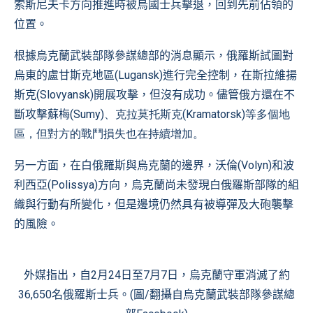
索斯尼夫卡方向推進時被烏國士兵擊退，回到先前佔領的
位置。
根據烏克蘭武裝部隊參謀總部的消息顯示，俄羅斯試圖對
烏東的盧甘斯克地區(Lugansk)進行完全控制，在斯拉維揚
斯克(Slovyansk)開展攻擊，但沒有成功。儘管俄方還在不
斷攻擊蘇梅
(Sumy)、克拉莫托斯克(Kramatorsk)等多個地
區，但對方的戰鬥損失也在持續增加。
另一方面，在白俄羅斯與烏克蘭的邊界，沃倫(Volyn)和波
利西亞(Polissya)方向，烏克蘭尚未發現白俄羅斯部隊的組
織與行動有所變化，但是邊境仍然具有被導彈及大砲襲擊
的風險。
外媒指出，自2月24日至7月7日，烏克蘭守軍消滅了約
36,650名俄羅斯士兵。(圖/翻攝自
烏克蘭武裝部隊參謀總