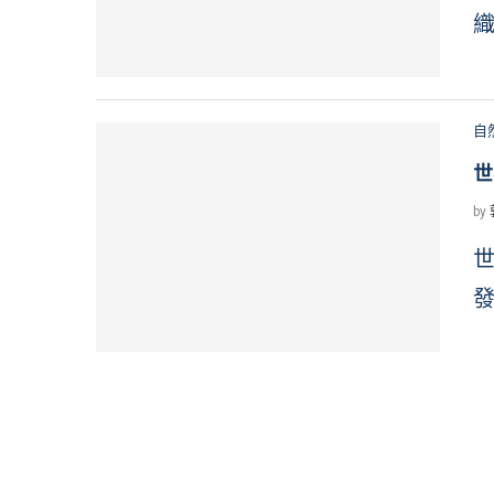
織
自
世
by
世
發