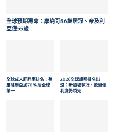
全球預期壽命：摩納哥86歲居冠、奈及利
亞僅55歲
全球成人肥胖率排名：美
2026全球護照排名出
屬薩摩亞逾70%居全球
爐：新加坡奪冠、歐洲便
第一
利度仍領先