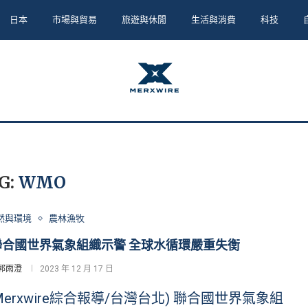
日本
市場與貿易
旅遊與休閒
生活與消費
科技
G:
WMO
然與環境
農林漁牧
合國世界氣象組織示警 全球水循環嚴重失衡
郭雨澄
2023 年 12 月 17 日
Merxwire綜合報導/台灣台北) 聯合國世界氣象組