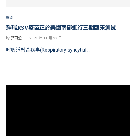
新聞
輝瑞RSV疫苗正於美國南部進行三期臨床測試
by
郭雨澄
2021 年 11 月 22 日
呼吸道融合病毒(Respiratory syncytial …