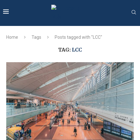
Home
Tags
Posts tagged with "LCC"
TAG:
LCC