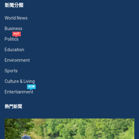
新聞分類
World News
Business
HOT
Politics
Education
Environment
Sports
Culture & Living
NEW
Entertianment
熱門新聞