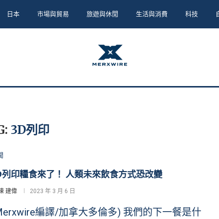
日本
市場與貿易
旅遊與休閒
生活與消費
科技
G:
3D列印
聞
D列印糧食來了！ 人類未來飲食方式恐改變
陳 建偉
2023 年 3 月 6 日
Merxwire編譯/加拿大多倫多) 我們的下一餐是什