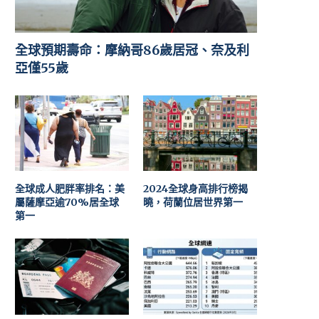
全球預期壽命：摩納哥86歲居冠、奈及利
亞僅55歲
全球成人肥胖率排名：美
2024全球身高排行榜揭
屬薩摩亞逾70%居全球
曉，荷蘭位居世界第一
第一