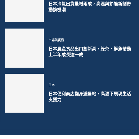
日本冷氣出貨量增兩成，高溫與節能新制帶
動換機潮
市場與貿易
日本農產食品出口創新高，綠茶、鰤魚帶動
上半年成長逾一成
日本
日本便利商店變身避暑站，高溫下展現生活
支援力
©2018~2026 大洋聯合商訊版權所有. 電子郵件:
help@merxwire.com