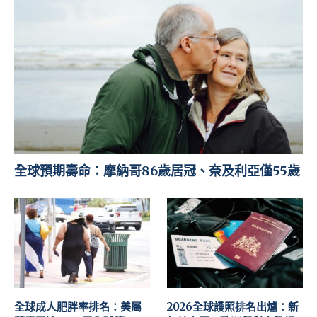
全球預期壽命：摩納哥86歲居冠、奈及利亞僅55歲
全球成人肥胖率排名：美屬
2026全球護照排名出爐：新