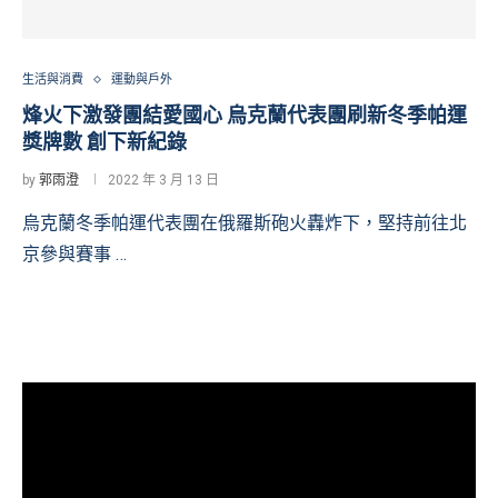
生活與消費
運動與戶外
烽火下激發團結愛國心 烏克蘭代表團刷新冬季帕運
獎牌數 創下新紀錄
by
郭雨澄
2022 年 3 月 13 日
烏克蘭冬季帕運代表團在俄羅斯砲火轟炸下，堅持前往北
京參與賽事 …