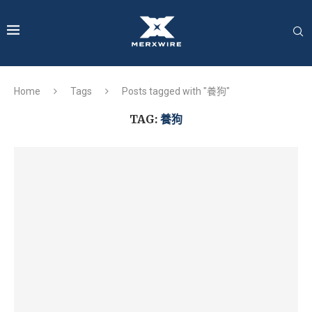
Home
Tags
Posts tagged with "養狗"
TAG:
養狗