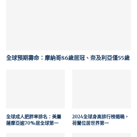
全球預期壽命：摩納哥86歲居冠、奈及利亞僅55歲
全球成人肥胖率排名：美屬
2024全球身高排行榜揭曉，
薩摩亞逾70%居全球第一
荷蘭位居世界第一