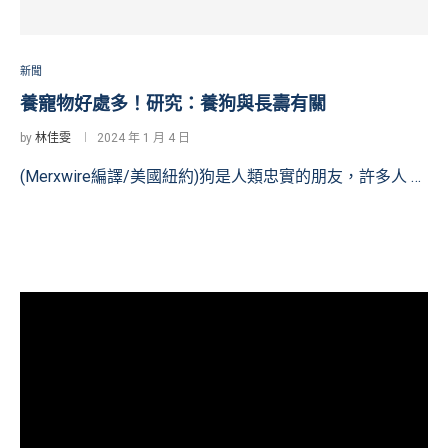
新聞
養寵物好處多！研究：養狗與長壽有關
by
林佳雯
2024 年 1 月 4 日
(Merxwire編譯/美國紐約)狗是人類忠實的朋友，許多人 …