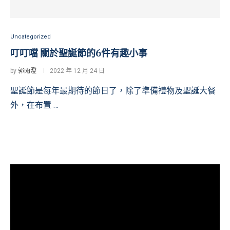
Uncategorized
叮叮噹 關於聖誕節的6件有趣小事
by
郭雨澄
2022 年 12 月 24 日
聖誕節是每年最期待的節日了，除了準備禮物及聖誕大餐
外，在布置 …