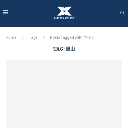
Home
Tags
Posts tagged with "里山"
TAG:
里山