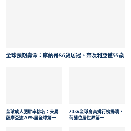
全球預期壽命：摩納哥86歲居冠、奈及利亞僅55歲
全球成人肥胖率排名：美屬
2024全球身高排行榜揭曉，
薩摩亞逾70%居全球第一
荷蘭位居世界第一