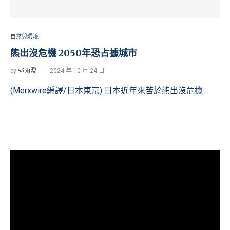
自然與環境
熊出沒危機 2050年恐占據城市
by
郭雨澄
2024 年 10 月 24 日
(Merxwire編譯/日本東京) 日本近年來苦於熊出沒危機 …