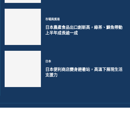
市場與貿易
日本農產食品出口創新高，綠茶、鰤魚帶動
上半年成長逾一成
日本
日本便利商店變身避暑站，高溫下展現生活
支援力
©2018~2026 大洋聯合商訊版權所有. 電子郵件:
help@merxwire.com