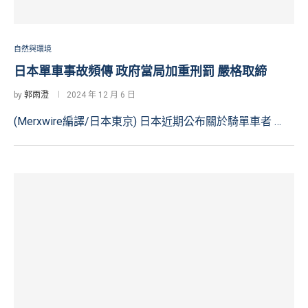
自然與環境
日本單車事故頻傳 政府當局加重刑罰 嚴格取締
by
郭雨澄
2024 年 12 月 6 日
(Merxwire編譯/日本東京) 日本近期公布關於騎單車者 …