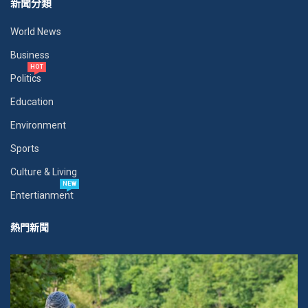
新聞分類
World News
Business
HOT
Politics
Education
Environment
Sports
Culture & Living
NEW
Entertianment
熱門新聞