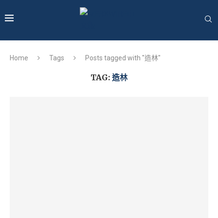
Home
Tags
Posts tagged with "造林"
TAG:
造林