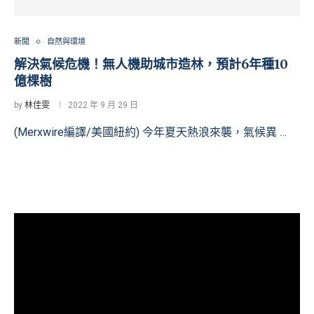
新聞
自然與環境
解決氣候危機！無人機助城市造林，預計6年種10
億棵樹
by
林佳雯
2022 年 9 月 29 日
(Merxwire編譯/美國紐約) 今年夏天熱浪來襲，氣候異 …