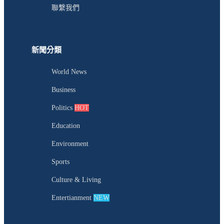
聯繫我們
新聞分類
World News
Business
Politics
HOT
Education
Environment
Sports
Culture & Living
Entertianment
NEW