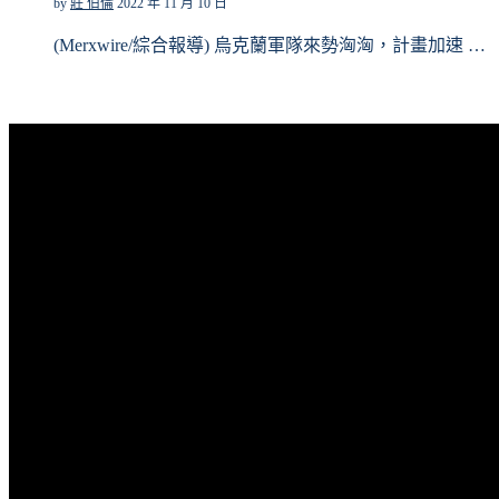
by
莊 伯倫
2022 年 11 月 10 日
(Merxwire/綜合報導) 烏克蘭軍隊來勢洶洶，計畫加速 …