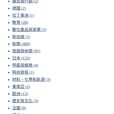
廣告與行銷
(2)
德國
(2)
拉丁美洲
(1)
教育
(28)
數位產品與家電
(2)
新加坡
(5)
新聞
(469)
旅遊與休閒
(95)
日本
(133)
明星與娛樂
(4)
時尚穿搭
(1)
材料、化學和能源
(3)
東南亞
(2)
歐洲
(13)
歷史與文化
(3)
法國
(9)