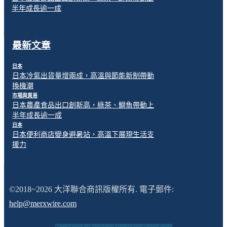
半年成長逾一成
最新文章
日本
日本冷氣出貨量增兩成，高溫與節能新制帶動
換機潮
市場與貿易
日本農產食品出口創新高，綠茶、鰤魚帶動上
半年成長逾一成
日本
日本便利商店變身避暑站，高溫下展現生活支
援力
©2018~2026 大洋聯合商訊版權所有. 電子郵件:
help@merxwire.com