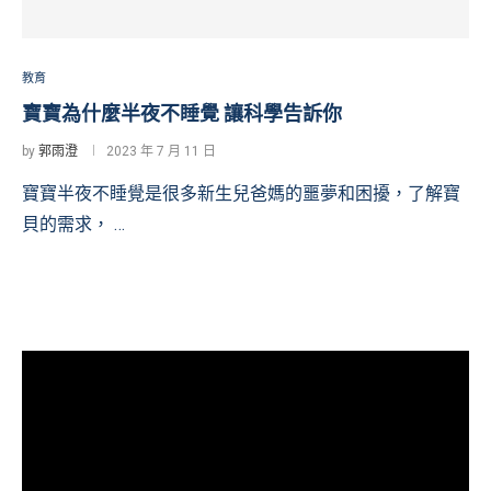
教育
寶寶為什麼半夜不睡覺 讓科學告訴你
by
郭雨澄
2023 年 7 月 11 日
寶寶半夜不睡覺是很多新生兒爸媽的噩夢和困擾，了解寶
貝的需求， …