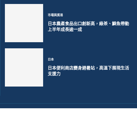
市場與貿易
日本農產食品出口創新高，綠茶、鰤魚帶動
上半年成長逾一成
日本
日本便利商店變身避暑站，高溫下展現生活
支援力
©2018~2026 大洋聯合商訊版權所有. 電子郵件:
help@merxwire.com