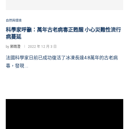
自然與環境
科學家呼籲：萬年古老病毒正甦醒 小心災難性流行
病蔓延
by
郭雨澄
2022 年 12 月 3 日
法國科學家日前已成功復活了冰凍長達4.8萬年的古老病
毒，發現 …