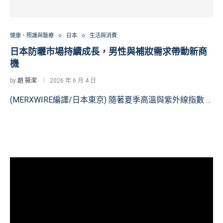
健康、照護與醫療
日本
生活與消費
日本防曬市場持續成長，男性與補妝需求帶動新商
機
by
趙 筱潔
2026 年 6 月 4 日
(MERXWIRE編譯/日本東京) 隨著夏季高溫與紫外線指數 …