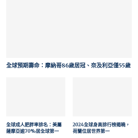
全球預期壽命：摩納哥86歲居冠、奈及利亞僅55歲
全球成人肥胖率排名：美屬
2024全球身高排行榜揭曉，
薩摩亞逾70%居全球第一
荷蘭位居世界第一