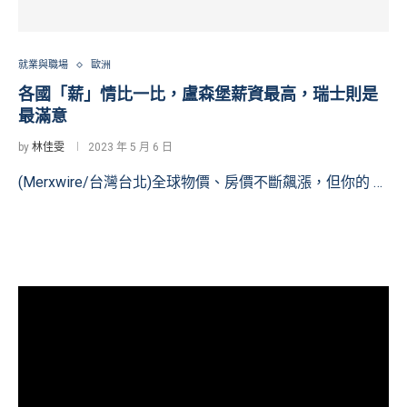
就業與職場
歐洲
各國「薪」情比一比，盧森堡薪資最高，瑞士則是
最滿意
by
林佳雯
2023 年 5 月 6 日
(Merxwire/台灣台北)全球物價、房價不斷飆漲，但你的 …