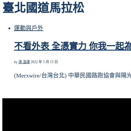
臺北國道馬拉松
運動與戶外
不看外表 全憑實力 你我一起
by
湯 溫謹
2022 年 5 月 15 日
(Merxwire/台灣台北) 中華民國路跑協會與陽