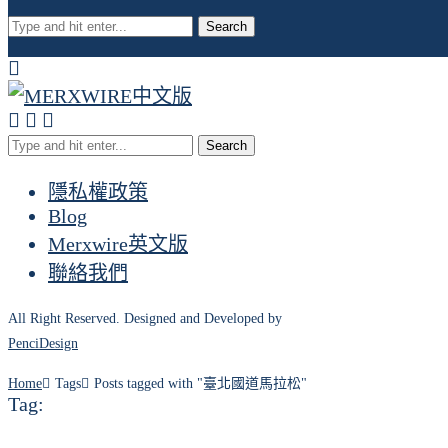
Search
Search
隱私權政策
Blog
Merxwire英文版
聯絡我們
All Right Reserved. Designed and Developed by
PenciDesign
Home
Tags
Posts tagged with "臺北國道馬拉松"
Tag: