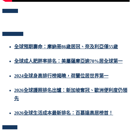
Follow Me
Popular Posts
全球預期壽命：摩納哥86歲居冠、奈及利亞僅55歲
全球成人肥胖率排名：美屬薩摩亞逾70%居全球第一
2024全球身高排行榜揭曉，荷蘭位居世界第一
2026全球護照排名出爐：新加坡奪冠、歐洲便利度仍領
先
2026全球生活成本最新排名：百慕達高居榜首！
Follow Us