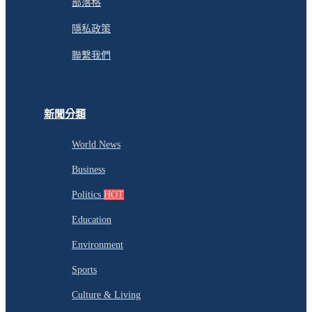
部落格
隱私政策
聯繫我們
新聞分類
World News
Business
Politics
HOT
Education
Environment
Sports
Culture & Living