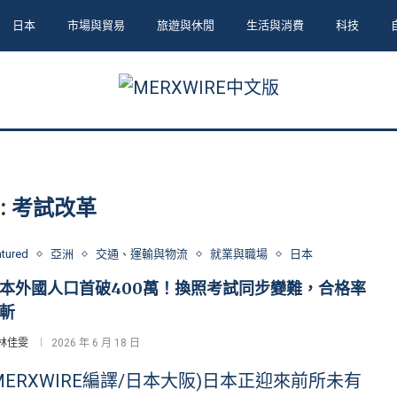
日本
市場與貿易
旅遊與休閒
生活與消費
科技
:
考試改革
atured
亞洲
交通、運輸與物流
就業與職場
日本
本外國人口首破400萬！換照考試同步變難，合格率
斬
林佳雯
2026 年 6 月 18 日
MERXWIRE編譯/日本大阪)日本正迎來前所未有