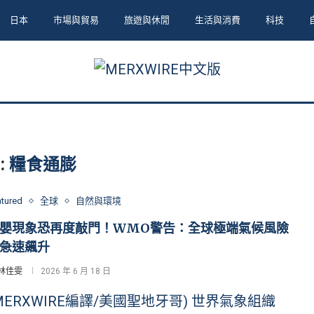
日本
市場與貿易
旅遊與休閒
生活與消費
科技
:
糧食通膨
atured
全球
自然與環境
嬰現象恐再度敲門！WMO警告：全球極端氣候風險
急速飆升
林佳雯
2026 年 6 月 18 日
MERXWIRE編譯/美國聖地牙哥) 世界氣象組織