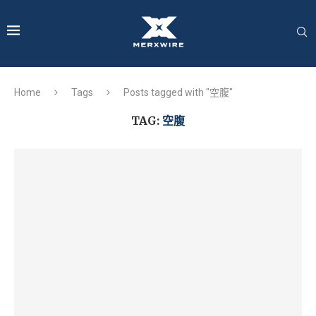
Home
Tags
Posts tagged with "空腹"
TAG:
空腹