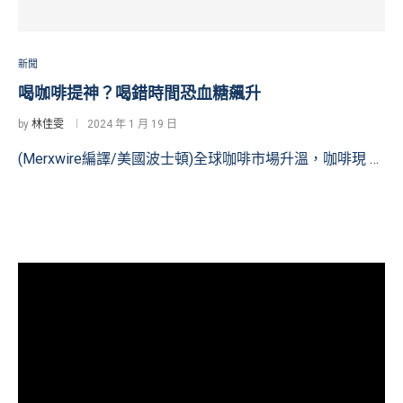
新聞
喝咖啡提神？喝錯時間恐血糖飆升
by
林佳雯
2024 年 1 月 19 日
(Merxwire編譯/美國波士頓)全球咖啡市場升溫，咖啡現 …