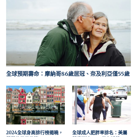
全球預期壽命：摩納哥86歲居冠、奈及利亞僅55歲
2024全球身高排行榜揭曉，
全球成人肥胖率排名：美屬