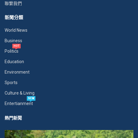
聯繫我們
新聞分類
World News
Business
HOT
Politics
Education
Environment
Sports
Culture & Living
NEW
Entertianment
熱門新聞