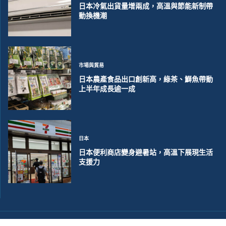
日本冷氣出貨量增兩成，高溫與節能新制帶
動換機潮
市場與貿易
日本農產食品出口創新高，綠茶、鰤魚帶動
上半年成長逾一成
日本
日本便利商店變身避暑站，高溫下展現生活
支援力
©2018~2026 大洋聯合商訊版權所有. 電子郵件:
help@merxwire.com