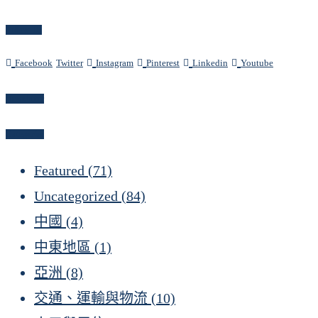
Follow Us
Facebook
Twitter
Instagram
Pinterest
Linkedin
Youtube
Newsletter
Categories
Featured
(71)
Uncategorized
(84)
中國
(4)
中東地區
(1)
亞洲
(8)
交通、運輸與物流
(10)