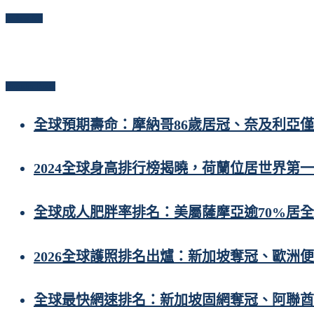
Follow Me
Popular Posts
全球預期壽命：摩納哥86歲居冠、奈及利亞僅
2024全球身高排行榜揭曉，荷蘭位居世界第一
全球成人肥胖率排名：美屬薩摩亞逾70%居
2026全球護照排名出爐：新加坡奪冠、歐洲
全球最快網速排名：新加坡固網奪冠、阿聯酋