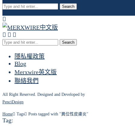
Search
Search
隱私權政策
Blog
Merxwire英文版
聯絡我們
All Right Reserved. Designed and Developed by
PenciDesign
Home
Tags
Posts tagged with "異位性皮膚炎"
Tag: