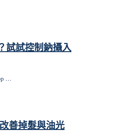
？試試控制鈉攝入
p …
法改善掉髮與油光