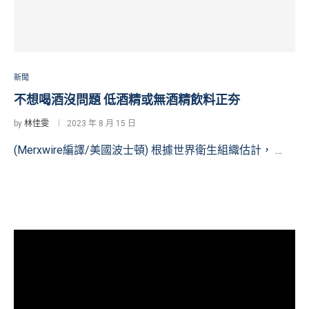
新聞
不想喝酒沒問題 低酒精或無酒精飲料正夯
by
林佳雯
2023 年 8 月 15 日
(Merxwire編譯/美國波士頓) 根據世界衛生組織估計， …