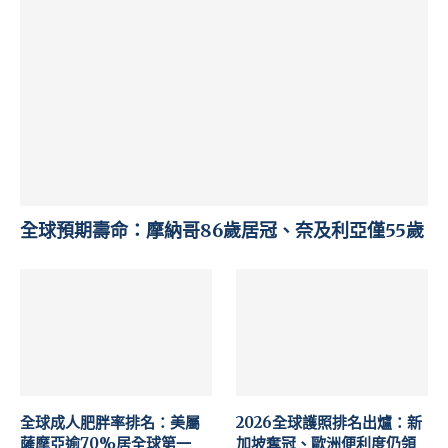
全球預期壽命：摩納哥86歲居冠、奈及利亞僅55歲
全球成人肥胖率排名：美屬
2026全球護照排名出爐：新
薩摩亞逾70%居全球第一
加坡奪冠、歐洲便利度仍領