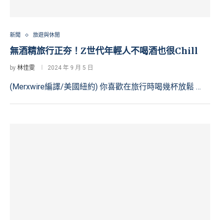
新聞
旅遊與休閒
無酒精旅行正夯！Z世代年輕人不喝酒也很Chill
by
林佳雯
2024 年 9 月 5 日
(Merxwire編譯/美國紐約) 你喜歡在旅行時喝幾杯放鬆 …