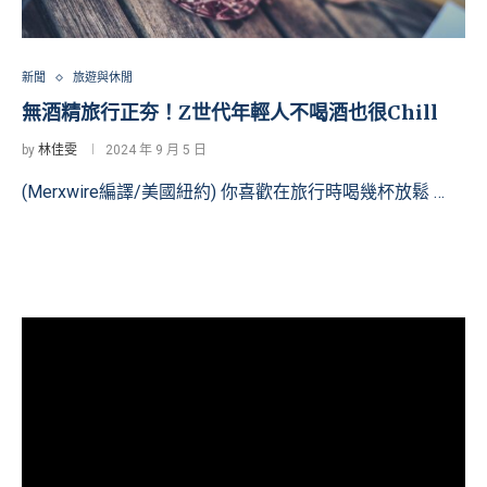
新聞
旅遊與休閒
無酒精旅行正夯！Z世代年輕人不喝酒也很Chill
by
林佳雯
2024 年 9 月 5 日
(Merxwire編譯/美國紐約) 你喜歡在旅行時喝幾杯放鬆 …