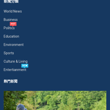
新聞分類
World News
Business
HOT
Politics
Education
Environment
Sports
Culture & Living
NEW
Entertianment
熱門新聞