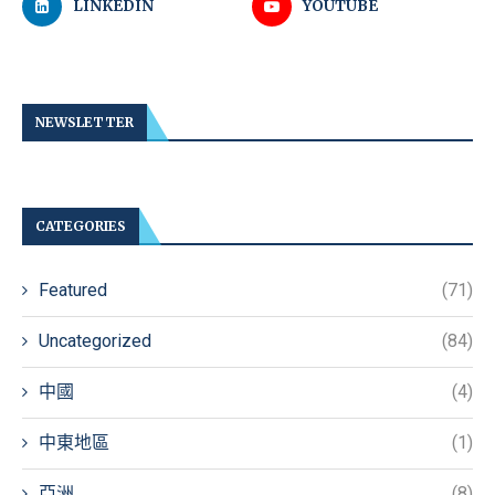
LINKEDIN
YOUTUBE
NEWSLETTER
CATEGORIES
Featured
(71)
Uncategorized
(84)
中國
(4)
中東地區
(1)
亞洲
(8)