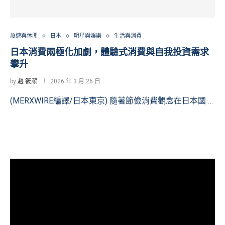
旅遊與休閒
日本
明星與娛樂
生活與消費
日本消費兩極化加劇，體驗式消費與自我投資需求
攀升
by
趙 筱潔
2026 年 3 月 26 日
(MERXWIRE編譯/日本東京) 隨著節儉消費觀念在日本國 …