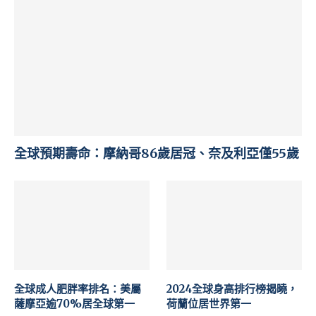
全球預期壽命：摩納哥86歲居冠、奈及利亞僅55歲
全球成人肥胖率排名：美屬
2024全球身高排行榜揭曉，
薩摩亞逾70%居全球第一
荷蘭位居世界第一