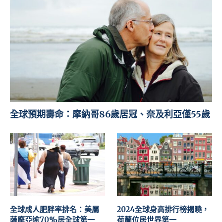
全球預期壽命：摩納哥86歲居冠、奈及利亞僅55歲
全球成人肥胖率排名：美屬
2024全球身高排行榜揭曉，
薩摩亞逾70%居全球第一
荷蘭位居世界第一