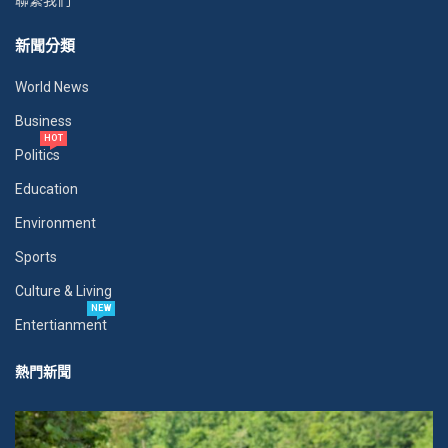
聯繫我們
新聞分類
World News
Business
HOT
Politics
Education
Environment
Sports
Culture & Living
NEW
Entertianment
熱門新聞