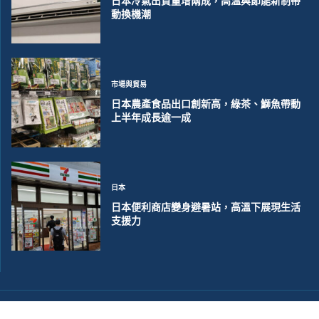
日本冷氣出貨量增兩成，高溫與節能新制帶
動換機潮
市場與貿易
日本農產食品出口創新高，綠茶、鰤魚帶動
上半年成長逾一成
日本
日本便利商店變身避暑站，高溫下展現生活
支援力
©2018~2026 大洋聯合商訊版權所有. 電子郵件:
help@merxwire.com