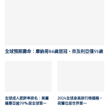
全球預期壽命：摩納哥86歲居冠、奈及利亞僅55歲
全球成人肥胖率排名：美屬
2024全球身高排行榜揭曉，
薩摩亞逾70%居全球第一
荷蘭位居世界第一