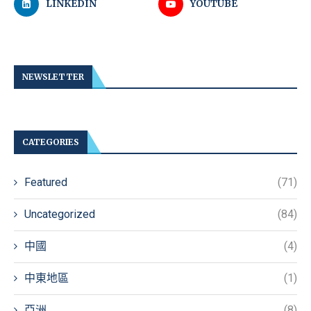
LINKEDIN
YOUTUBE
NEWSLETTER
CATEGORIES
Featured
(71)
Uncategorized
(84)
中國
(4)
中東地區
(1)
亞洲
(8)