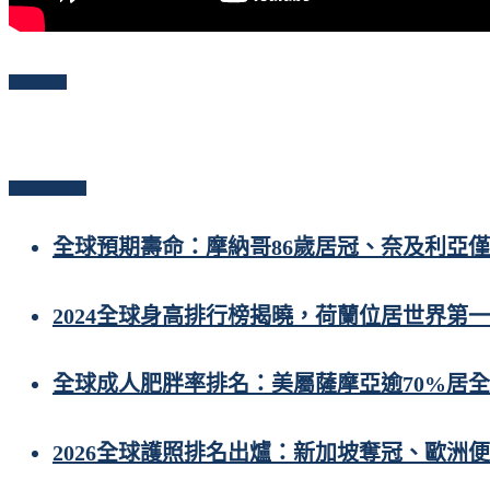
Follow Me
Popular Posts
全球預期壽命：摩納哥86歲居冠、奈及利亞僅
2024全球身高排行榜揭曉，荷蘭位居世界第一
全球成人肥胖率排名：美屬薩摩亞逾70%居
2026全球護照排名出爐：新加坡奪冠、歐洲