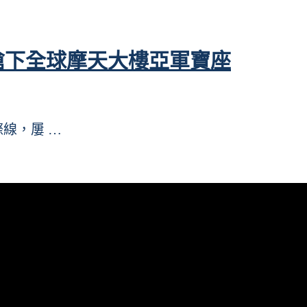
18搶下全球摩天大樓亞軍寶座
際線，屢 …