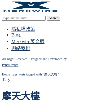
Search
隱私權政策
Blog
Merxwire英文版
聯絡我們
All Right Reserved. Designed and Developed by
PenciDesign
Home
Tags
Posts tagged with "摩天大樓"
Tag:
摩天大樓