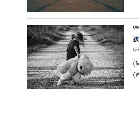
Un
孩
by
(
(