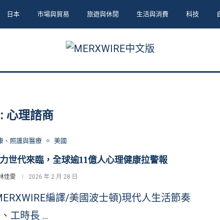
日本
市場與貿易
旅遊與休閒
生活與消費
科技
:
心理諮商
康、照護與醫療
美國
力世代來臨，全球逾11億人心理健康拉警報
林佳雯
2026 年 2 月 28 日
MERXWIRE編譯/美國波士頓)現代人生活節奏
、工時長 …