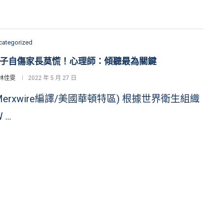
categorized
子自傷家長莫慌！心理師：傾聽最為關鍵
林佳雯
2022 年 5 月 27 日
Merxwire編譯/美國華頓特區) 根據世界衛生組織
W …