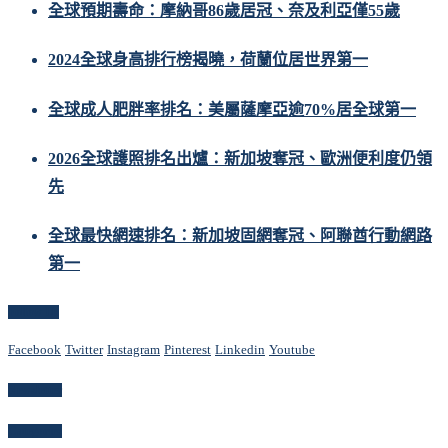
全球預期壽命：摩納哥86歲居冠、奈及利亞僅55歲
2024全球身高排行榜揭曉，荷蘭位居世界第一
全球成人肥胖率排名：美屬薩摩亞逾70%居全球第一
2026全球護照排名出爐：新加坡奪冠、歐洲便利度仍領
先
全球最快網速排名：新加坡固網奪冠、阿聯酋行動網路
第一
Follow Us
Facebook
Twitter
Instagram
Pinterest
Linkedin
Youtube
Newsletter
Categories