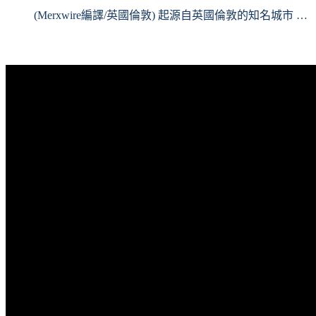
(Merxwire編譯/英國倫敦) 起源自英國倫敦的知名城市 …