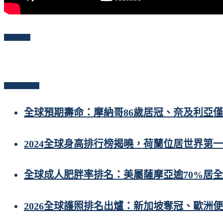
Follow Me
Popular Posts
全球預期壽命：摩納哥86歲居冠、奈及利亞僅
2024全球身高排行榜揭曉，荷蘭位居世界第一
全球成人肥胖率排名：美屬薩摩亞逾70%居
2026全球護照排名出爐：新加坡奪冠、歐洲