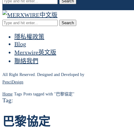
Search
Search
隱私權政策
Blog
Merxwire英文版
聯絡我們
All Right Reserved. Designed and Developed by
PenciDesign
Home
Tags
Posts tagged with "巴黎協定"
Tag:
巴黎協定