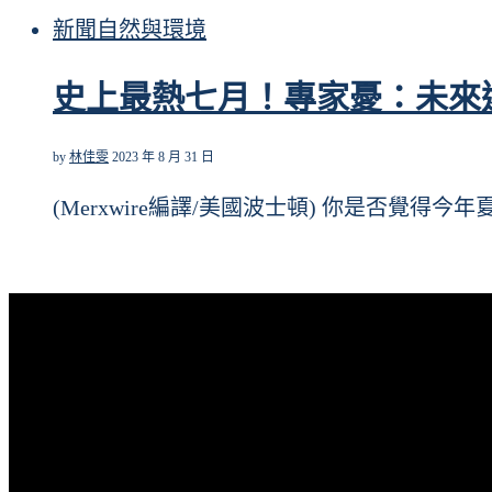
新聞
自然與環境
史上最熱七月！專家憂：未來
by
林佳雯
2023 年 8 月 31 日
(Merxwire編譯/美國波士頓) 你是否覺得今年