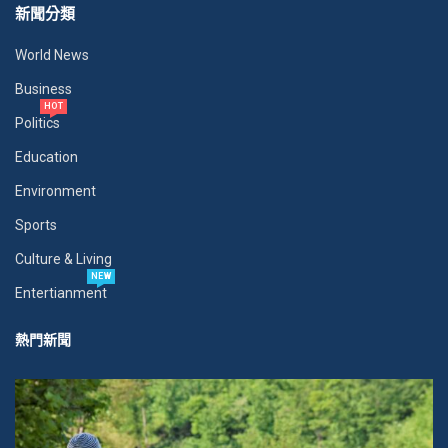
新聞分類
World News
Business
HOT
Politics
Education
Environment
Sports
Culture & Living
NEW
Entertianment
熱門新聞