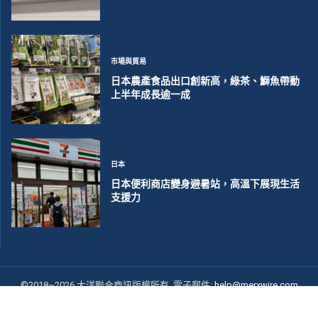
市場與貿易
日本農產食品出口創新高，綠茶、鰤魚帶動
上半年成長逾一成
日本
日本便利商店變身避暑站，高溫下展現生活
支援力
©2018~2026 大洋聯合商訊版權所有. 電子郵件:
help@merxwire.com