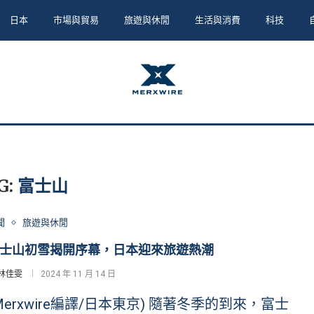
日本
市場與貿易
旅遊與休閒
生活與消費
科技
G:
富士山
聞
旅遊與休閒
士山初雪揭開序幕，日本迎來旅遊熱潮
林佳雯
2024 年 11 月 14 日
Merxwire編譯/日本東京) 隨著冬季的到來，富士