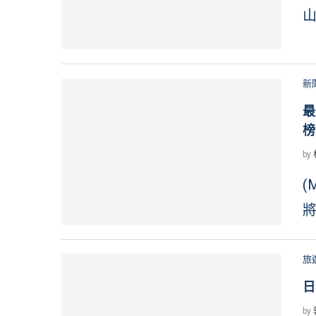
山
新
最
榜
by
(
將
旅
日
by