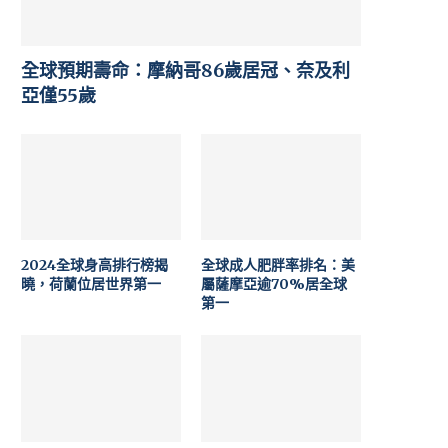
全球預期壽命：摩納哥86歲居冠、奈及利
亞僅55歲
2024全球身高排行榜揭
全球成人肥胖率排名：美
曉，荷蘭位居世界第一
屬薩摩亞逾70%居全球
第一