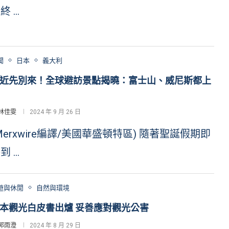
終 …
聞
日本
義大利
近先別來！全球避訪景點揭曉：富士山、威尼斯都上
林佳雯
2024 年 9 月 26 日
Merxwire編譯/美國華盛頓特區) 隨著聖誕假期即
到 …
遊與休閒
自然與環境
本觀光白皮書出爐 妥善應對觀光公害
郭雨澄
2024 年 8 月 29 日