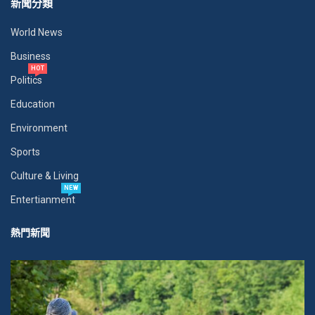
新聞分類
World News
Business
HOT
Politics
Education
Environment
Sports
Culture & Living
NEW
Entertianment
熱門新聞