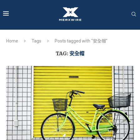
Home
Tags
Posts tagged with "安全帽"
TAG:
安全帽