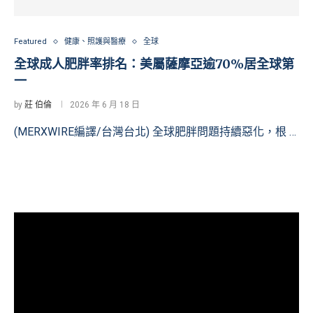
Featured
健康、照護與醫療
全球
全球成人肥胖率排名：美屬薩摩亞逾70%居全球第
一
by
莊 伯倫
2026 年 6 月 18 日
(MERXWIRE編譯/台灣台北) 全球肥胖問題持續惡化，根 …