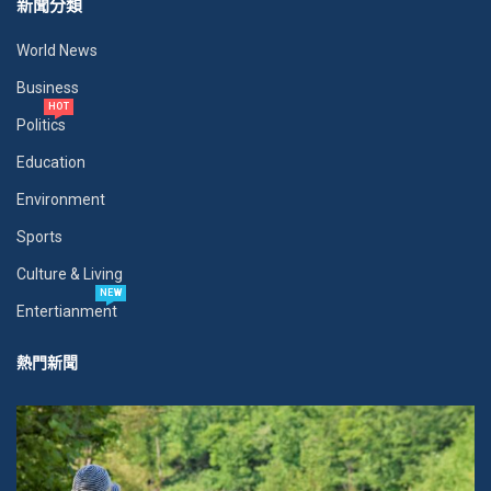
新聞分類
World News
Business
HOT
Politics
Education
Environment
Sports
Culture & Living
NEW
Entertianment
熱門新聞