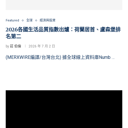
Featured
全球
經濟與投資
2026各國生活品質指數出爐：荷蘭居首、盧森堡排
名第二
by
莊 伯倫
2026 年 7 月 2 日
(MERXWIRE編譯/台灣台北) 據全球線上資料庫Numb …