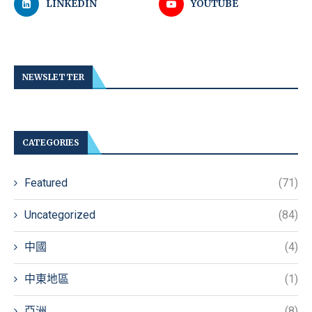
LINKEDIN
YOUTUBE
NEWSLETTER
CATEGORIES
Featured
(71)
Uncategorized
(84)
中國
(4)
中東地區
(1)
亞洲
(8)