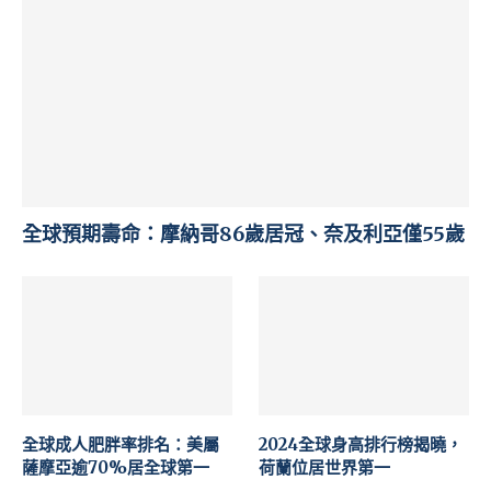
全球預期壽命：摩納哥86歲居冠、奈及利亞僅55歲
全球成人肥胖率排名：美屬
2024全球身高排行榜揭曉，
薩摩亞逾70%居全球第一
荷蘭位居世界第一