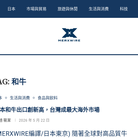
日本
市場與貿易
旅遊與休閒
生活與消費
科技
AG:
和牛
本
生活與消費
食品與飲料
本和牛出口創新高，台灣成最大海外市場
趙 筱潔
2026 年 5 月 22 日
MERXWIRE編譯/日本東京) 隨著全球對高品質牛