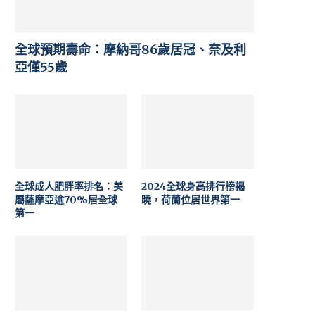
全球預期壽命：摩納哥86歲居冠、奈及利
亞僅55歲
全球成人肥胖率排名：美
2024全球身高排行榜揭
屬薩摩亞逾70%居全球
曉，荷蘭位居世界第一
第一