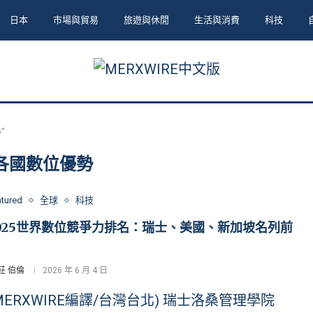
日本
市場與貿易
旅遊與休閒
生活與消費
科技
"
各國數位優勢
atured
全球
科技
025世界數位競爭力排名：瑞士、美國、新加坡名列前
莊 伯倫
2026 年 6 月 4 日
MERXWIRE編譯/台灣台北) 瑞士洛桑管理學院